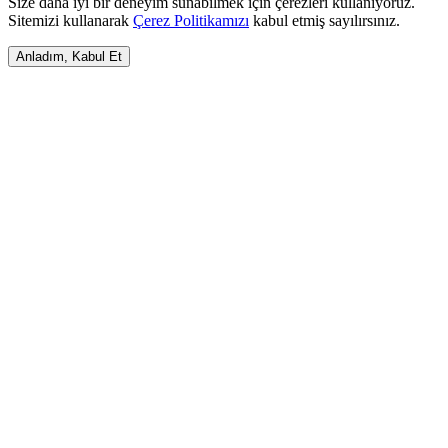
Size daha iyi bir deneyim sunabilmek için çerezleri kullanıyoruz.
Sitemizi kullanarak
Çerez Politikamızı
kabul etmiş sayılırsınız.
Anladım, Kabul Et