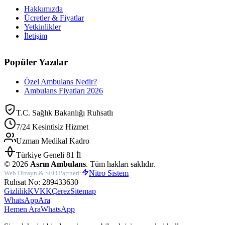
Hakkımızda
Ücretler & Fiyatlar
Yetkinlikler
İletişim
Popüler Yazılar
Özel Ambulans Nedir?
Ambulans Fiyatları 2026
T.C. Sağlık Bakanlığı Ruhsatlı
7/24 Kesintisiz Hizmet
Uzman Medikal Kadro
Türkiye Geneli 81 İl
©
2026
Asrın Ambulans
. Tüm hakları saklıdır.
Nitro Sistem
Web Dizayn & SEO Partneri:
Ruhsat No: 289433630
Gizlilik
KVKK
Çerez
Sitemap
WhatsApp
Ara
Hemen Ara
WhatsApp