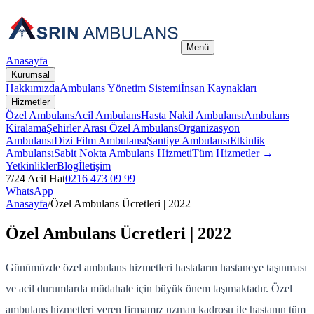
Menü
Anasayfa
Kurumsal
Hakkımızda
Ambulans Yönetim Sistemi
İnsan Kaynakları
Hizmetler
Özel Ambulans
Acil Ambulans
Hasta Nakil Ambulansı
Ambulans
Kiralama
Şehirler Arası Özel Ambulans
Organizasyon
Ambulansı
Dizi Film Ambulansı
Şantiye Ambulansı
Etkinlik
Ambulansı
Sabit Nokta Ambulans Hizmeti
Tüm Hizmetler →
Yetkinlikler
Blog
İletişim
7/24 Acil Hat
0216 473 09 99
WhatsApp
Anasayfa
/
Özel Ambulans Ücretleri | 2022
Özel Ambulans Ücretleri | 2022
Günümüzde özel ambulans hizmetleri hastaların hastaneye taşınması
ve acil durumlarda müdahale için büyük önem taşımaktadır. Özel
ambulans hizmetleri veren firmamız uzman kadrosu ile hastanın tüm