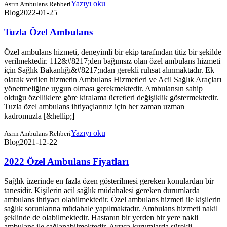
Yazıyı oku
Asrın Ambulans Rehberi
Blog
2022-01-25
Tuzla Özel Ambulans
Özel ambulans hizmeti, deneyimli bir ekip tarafından titiz bir şekilde
verilmektedir. 112&#8217;den bağımsız olan özel ambulans hizmeti
için Sağlık Bakanlığı&#8217;ndan gerekli ruhsat alınmaktadır. Ek
olarak verilen hizmetin Ambulans Hizmetleri ve Acil Sağlık Araçları
yönetmeliğine uygun olması gerekmektedir. Ambulansın sahip
olduğu özelliklere göre kiralama ücretleri değişiklik göstermektedir.
Tuzla özel ambulans ihtiyaçlarınız için her zaman uzman
kadromuzla [&hellip;]
Yazıyı oku
Asrın Ambulans Rehberi
Blog
2021-12-22
2022 Özel Ambulans Fiyatları
Sağlık üzerinde en fazla özen gösterilmesi gereken konulardan bir
tanesidir. Kişilerin acil sağlık müdahalesi gereken durumlarda
ambulans ihtiyacı olabilmektedir. Özel ambulans hizmeti ile kişilerin
sağlık sorunlarına müdahale yapılmaktadır. Ambulans hizmeti nakil
şeklinde de olabilmektedir. Hastanın bir yerden bir yere nakli
ambulans ile sağlanabilmektedir. Ayrıca kurumlarda sürekli