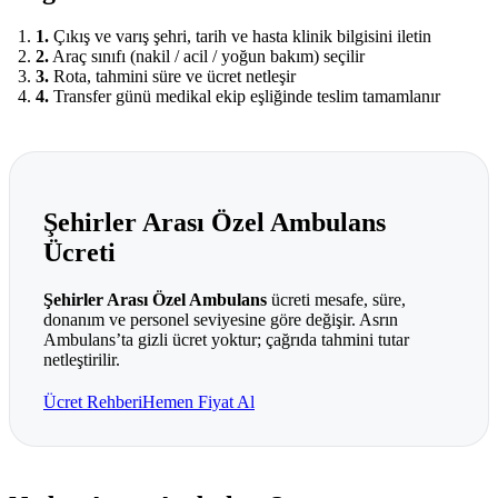
1
.
Çıkış ve varış şehri, tarih ve hasta klinik bilgisini iletin
2
.
Araç sınıfı (nakil / acil / yoğun bakım) seçilir
3
.
Rota, tahmini süre ve ücret netleşir
4
.
Transfer günü medikal ekip eşliğinde teslim tamamlanır
Şehirler Arası Özel Ambulans
Ücreti
Şehirler Arası Özel Ambulans
ücreti mesafe, süre,
donanım ve personel seviyesine göre değişir. Asrın
Ambulans’ta gizli ücret yoktur; çağrıda tahmini tutar
netleştirilir.
Ücret Rehberi
Hemen Fiyat Al