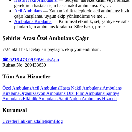
Hasta Nakil Ambulansı
—
Sedyeli, hareket kısıtlı veya refakat
gerektiren hastalar için hasta nakil ambulansı. Ev,
…
Acil Ambulans
—
Zaman kritik taleplerde acil ambulans: hızlı
çağrı karşılama, uygun ekip yönlendirme ve me
…
Ambulans Kiralama
—
Kurumsal etkinlik, set, şantiye ve saha
planları için ambulans kiralama. Süre bazlı, proje
…
Şehirler Arası Özel Ambulans
Çağır
7/24 aktif hat. Detayları paylaşın, ekip yönlendirilsin.
☎
0216 473 09 99
WhatsApp
Ruhsat No:
289433630
Tüm Ana Hizmetler
Özel Ambulans
Acil Ambulans
Hasta Nakil Ambulansı
Ambulans
Kiralama
Organizasyon Ambulansı
Dizi Film Ambulansı
Şantiye
Ambulansı
Etkinlik Ambulansı
Sabit Nokta Ambulans Hizmeti
Kurumsal
Ücretler
Hakkımızda
İletişim
Blog