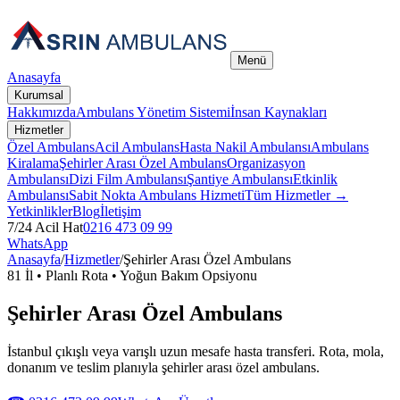
Menü
Anasayfa
Kurumsal
Hakkımızda
Ambulans Yönetim Sistemi
İnsan Kaynakları
Hizmetler
Özel Ambulans
Acil Ambulans
Hasta Nakil Ambulansı
Ambulans
Kiralama
Şehirler Arası Özel Ambulans
Organizasyon
Ambulansı
Dizi Film Ambulansı
Şantiye Ambulansı
Etkinlik
Ambulansı
Sabit Nokta Ambulans Hizmeti
Tüm Hizmetler →
Yetkinlikler
Blog
İletişim
7/24 Acil Hat
0216 473 09 99
WhatsApp
Anasayfa
/
Hizmetler
/
Şehirler Arası Özel Ambulans
81 İl • Planlı Rota • Yoğun Bakım Opsiyonu
Şehirler Arası Özel Ambulans
İstanbul çıkışlı veya varışlı uzun mesafe hasta transferi. Rota, mola,
donanım ve teslim planıyla şehirler arası özel ambulans.