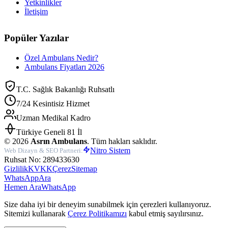
Yetkinlikler
İletişim
Popüler Yazılar
Özel Ambulans Nedir?
Ambulans Fiyatları 2026
T.C. Sağlık Bakanlığı Ruhsatlı
7/24 Kesintisiz Hizmet
Uzman Medikal Kadro
Türkiye Geneli 81 İl
©
2026
Asrın Ambulans
. Tüm hakları saklıdır.
Nitro Sistem
Web Dizayn & SEO Partneri:
Ruhsat No: 289433630
Gizlilik
KVKK
Çerez
Sitemap
WhatsApp
Ara
Hemen Ara
WhatsApp
Size daha iyi bir deneyim sunabilmek için çerezleri kullanıyoruz.
Sitemizi kullanarak
Çerez Politikamızı
kabul etmiş sayılırsınız.