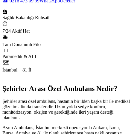
☎
0216 473 09 99
WhatsApp
Ücretler
🏥
Sağlık Bakanlığı Ruhsatlı
⏱️
7/24 Aktif Hat
🚑
Tam Donanımlı Filo
👨‍⚕️
Paramedik & ATT
🗺️
İstanbul + 81 İl
Şehirler Arası Özel Ambulans Nedir?
Şehirler arası özel ambulans, hastanın bir ilden başka bir ile medikal
gözetim altında transferidir. Uzun yolda sedye konforu,
monitörizasyon, oksijen ve gerektiğinde ileri yaşam desteği
planlanır.
Asrın Ambulans, İstanbul merkezli operasyonla Ankara, İzmir,
Bursa, Antalya ve 81 ile planlı şehirlerarası hasta nakli organize