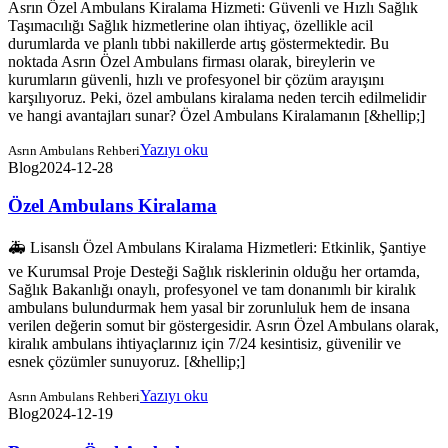
Asrın Özel Ambulans Kiralama Hizmeti: Güvenli ve Hızlı Sağlık
Taşımacılığı Sağlık hizmetlerine olan ihtiyaç, özellikle acil
durumlarda ve planlı tıbbi nakillerde artış göstermektedir. Bu
noktada Asrın Özel Ambulans firması olarak, bireylerin ve
kurumların güvenli, hızlı ve profesyonel bir çözüm arayışını
karşılıyoruz. Peki, özel ambulans kiralama neden tercih edilmelidir
ve hangi avantajları sunar? Özel Ambulans Kiralamanın [&hellip;]
Yazıyı oku
Asrın Ambulans Rehberi
Blog
2024-12-28
Özel Ambulans Kiralama
🚑 Lisanslı Özel Ambulans Kiralama Hizmetleri: Etkinlik, Şantiye
ve Kurumsal Proje Desteği Sağlık risklerinin olduğu her ortamda,
Sağlık Bakanlığı onaylı, profesyonel ve tam donanımlı bir kiralık
ambulans bulundurmak hem yasal bir zorunluluk hem de insana
verilen değerin somut bir göstergesidir. Asrın Özel Ambulans olarak,
kiralık ambulans ihtiyaçlarınız için 7/24 kesintisiz, güvenilir ve
esnek çözümler sunuyoruz. [&hellip;]
Yazıyı oku
Asrın Ambulans Rehberi
Blog
2024-12-19