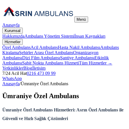
Menü
Anasayfa
Kurumsal
Hakkımızda
Ambulans Yönetim Sistemi
İnsan Kaynakları
Hizmetler
Özel Ambulans
Acil Ambulans
Hasta Nakil Ambulansı
Ambulans
Kiralama
Şehirler Arası Özel Ambulans
Organizasyon
Ambulansı
Dizi Film Ambulansı
Şantiye Ambulansı
Etkinlik
Ambulansı
Sabit Nokta Ambulans Hizmeti
Tüm Hizmetler →
Yetkinlikler
Blog
İletişim
7/24 Acil Hat
0216 473 09 99
WhatsApp
Anasayfa
/
Ümraniye Özel Ambulans
Ümraniye Özel Ambulans
Ümraniye Özel Ambulans Hizmetleri: Asrın Özel Ambulans ile
Güvenli ve Hızlı Sağlık Çözümleri