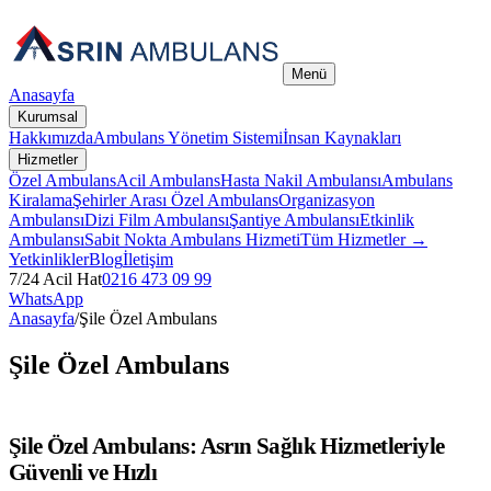
Menü
Anasayfa
Kurumsal
Hakkımızda
Ambulans Yönetim Sistemi
İnsan Kaynakları
Hizmetler
Özel Ambulans
Acil Ambulans
Hasta Nakil Ambulansı
Ambulans
Kiralama
Şehirler Arası Özel Ambulans
Organizasyon
Ambulansı
Dizi Film Ambulansı
Şantiye Ambulansı
Etkinlik
Ambulansı
Sabit Nokta Ambulans Hizmeti
Tüm Hizmetler →
Yetkinlikler
Blog
İletişim
7/24 Acil Hat
0216 473 09 99
WhatsApp
Anasayfa
/
Şile Özel Ambulans
Şile Özel Ambulans
Şile Özel Ambulans: Asrın Sağlık Hizmetleriyle
Güvenli ve Hızlı