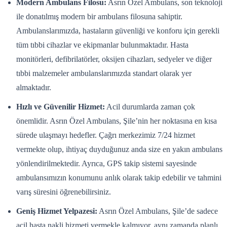
Modern Ambulans Filosu:
Asrın Özel Ambulans, son teknoloji
ile donatılmış modern bir ambulans filosuna sahiptir.
Ambulanslarımızda, hastaların güvenliği ve konforu için gerekli
tüm tıbbi cihazlar ve ekipmanlar bulunmaktadır. Hasta
monitörleri, defibrilatörler, oksijen cihazları, sedyeler ve diğer
tıbbi malzemeler ambulanslarımızda standart olarak yer
almaktadır.
Hızlı ve Güvenilir Hizmet:
Acil durumlarda zaman çok
önemlidir. Asrın Özel Ambulans, Şile’nin her noktasına en kısa
sürede ulaşmayı hedefler. Çağrı merkezimiz 7/24 hizmet
vermekte olup, ihtiyaç duyduğunuz anda size en yakın ambulans
yönlendirilmektedir. Ayrıca, GPS takip sistemi sayesinde
ambulansımızın konumunu anlık olarak takip edebilir ve tahmini
varış süresini öğrenebilirsiniz.
Geniş Hizmet Yelpazesi:
Asrın Özel Ambulans, Şile’de sadece
acil hasta nakli hizmeti vermekle kalmıyor, aynı zamanda planlı