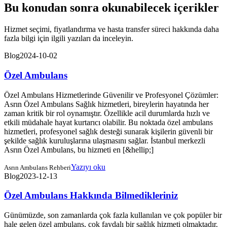
Bu konudan sonra okunabilecek içerikler
Hizmet seçimi, fiyatlandırma ve hasta transfer süreci hakkında daha
fazla bilgi için ilgili yazıları da inceleyin.
Blog
2024-10-02
Özel Ambulans
Özel Ambulans Hizmetlerinde Güvenilir ve Profesyonel Çözümler:
Asrın Özel Ambulans Sağlık hizmetleri, bireylerin hayatında her
zaman kritik bir rol oynamıştır. Özellikle acil durumlarda hızlı ve
etkili müdahale hayat kurtarıcı olabilir. Bu noktada özel ambulans
hizmetleri, profesyonel sağlık desteği sunarak kişilerin güvenli bir
şekilde sağlık kuruluşlarına ulaşmasını sağlar. İstanbul merkezli
Asrın Özel Ambulans, bu hizmeti en [&hellip;]
Yazıyı oku
Asrın Ambulans Rehberi
Blog
2023-12-13
Özel Ambulans Hakkında Bilmedikleriniz
Günümüzde, son zamanlarda çok fazla kullanılan ve çok popüler bir
hale gelen özel ambulans, çok faydalı bir sağlık hizmeti olmaktadır.